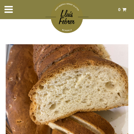
0
Total:
0,00 €
Ver cesta
Inicio
>
Productos
>
Pan
> Pan de Quinoa y arroz