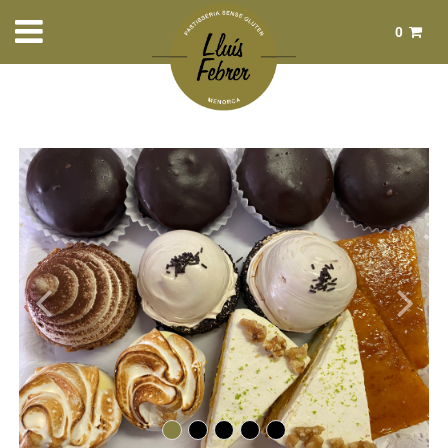
0
Total:
0,00 €
Ver cesta
Inicio
>
Productos
>
Pastelería
> Dulces menorquines