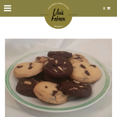
0
Total:
0,00 €
Ver cesta
Inicio
>
Productos
>
Pastas dulces
> Cookies 4 unidades