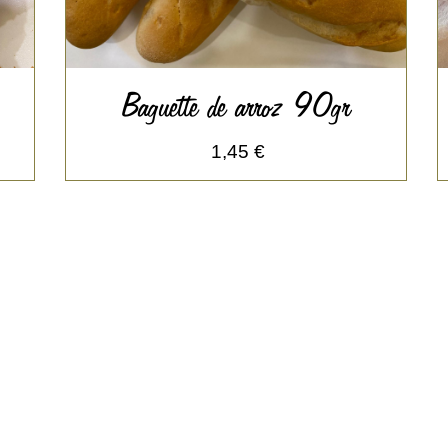
Baguette de arroz 90gr
1,45 €