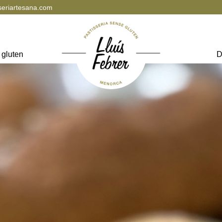
seriartesana.com
 gluten
D