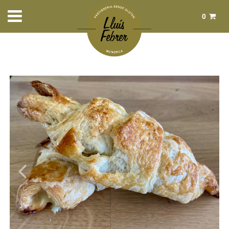
0
Total:
0,00 €
Veure cistella
Inici
>
Productes
>
Pastes dolces
> Croissant xocolata