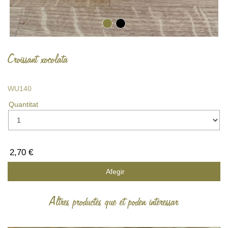
Croissant xocolata
WU140
Quantitat
2,70 €
Afegir
Altres productes que et poden interessar