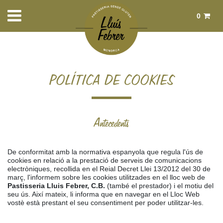
0
Total:
0,00 €
Veure cistella
Inici
> Política de cookies
POLÍTICA DE COOKIES
Antecedents
De conformitat amb la normativa espanyola que regula l'ús de
cookies en relació a la prestació de serveis de comunicacions
electròniques, recollida en el Reial Decret Llei 13/2012 del 30 de
març, l'informem sobre les cookies utilitzades en el lloc web de
Pastisseria Lluis Febrer, C.B.
(també el prestador) i el motiu del
seu ús. Així mateix, li informa que en navegar en el Lloc Web
vostè està prestant el seu consentiment per poder utilitzar-les.