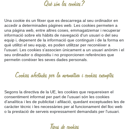
Què són les cookies?
Una cookie és un fitxer que es descarrega al seu ordinador en
accedir a determinades pàgines web. Les cookies permeten a
una pàgina web, entre altres coses, emmagatzemar i recuperar
informació sobre els hàbits de navegació d'un usuari o del seu
equip i, depenent de la informació que continguin i de la forma en
què utilitzi el seu equip, es poden utilitzar per reconèixer a
l'usuari. Les cookies s'associen únicament a un usuari anònim i el
seu ordinador o dispositiu i no proporcionen referències que
permetin conèixer les seves dades personals.
Cookies afectades per la normativa i cookies exemptes
Segons la directiva de la UE, les cookies que requereixen el
consentiment informat per part de l'usuari són les cookies
d'analítica i les de publicitat i afiliació, quedant exceptuades les de
caràcter tècnic i les necessàries per al funcionament del lloc web
o la prestació de serveis expressament demandats per l'usuari.
Tipus de cookies