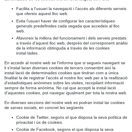
Facilita a l'usuari la navegació i l'accés als diferents serveis
que ofereix aquest lloc web.
Evita l'usuari haver de configurar les característiques
generals predefinides cada vegada que accedeix al lloc
web.
Afavoreix la millora del funcionament i dels serveis prestats
a través d'aquest lloc web, després del corresponent anàlisi
de la informació obtinguda a través de les cookies
instal·lades.
En accedir al nostre web se l'informa que si segueix navegant se
li s'instal·laran diverses cookies de tercers consentint així la
instal·lació de determinades cookies que tindran com a única
finalitat la de registrar l'accés al nostre lloc web per a la realització
d'estadístiques anònimes sobre les visites, recopilant informació
sempre de forma anònima. No cal que accepti la instal·lació
d'aquestes cookies, pot navegar igualment per tota la nostra web.
En diverses seccions del nostre web es podran instal·lar cookies
de xarxes socials, en concret les següents:
Cookie de Twitter, segons el que disposa la seva política de
privacitat i ús de cookies.
Cookie de Facebook, segons el que disposa la seva