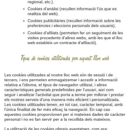
regional, etc.).
Cookies d'anàlisi (recullen informació l'ús que es
realitza del web).
Cookies publicitàries (recullen informació sobre les
preferències i eleccions personals dels usuaris),
Cookies d'afiliats (permeten fer un seguiment de les
visites procedents d'altres webs, amb les que el lloc
web estableix un contracte d'afiliació).
Tipus de cookies utilitzades per aquest lloc web
Les cookies utilitzades al nostre lloc web són de sessió i de
tercers, i ens permeten emmagatzemar i accedir a informació
relativa a l'idioma, el tipus de navegador utilitzat, i altres
característiques generals predefinides per l'usuari, així com
seguir i analitzar l'activitat que porta a terme per millorar i prestar
els nostres serveis d'una manera més eficient i personalitzada.
Les cookies utilitzades tenen, en tot cas, caràcter temporal, amb
l'única finalitat de fer més eficaç la navegació. En cap cas
aquestes cookies proporcionen per si mateixes dades de caràcter
personal i no es fan servir per a la recollida dels mateixos.
La utilització de les cookies ofereix avantatges, com ara: