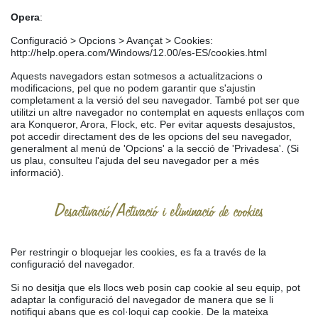
Opera
:
Configuració > Opcions > Avançat > Cookies:
http://help.opera.com/Windows/12.00/es-ES/cookies.html
Aquests navegadors estan sotmesos a actualitzacions o
modificacions, pel que no podem garantir que s'ajustin
completament a la versió del seu navegador. També pot ser que
utilitzi un altre navegador no contemplat en aquests enllaços com
ara Konqueror, Arora, Flock, etc. Per evitar aquests desajustos,
pot accedir directament des de les opcions del seu navegador,
generalment al menú de 'Opcions' a la secció de 'Privadesa'. (Si
us plau, consulteu l'ajuda del seu navegador per a més
informació).
Desactivació/Activació i eliminació de cookies
Per restringir o bloquejar les cookies, es fa a través de la
configuració del navegador.
Si no desitja que els llocs web posin cap cookie al seu equip, pot
adaptar la configuració del navegador de manera que se li
notifiqui abans que es col·loqui cap cookie. De la mateixa