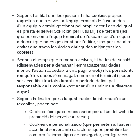
Segons l'entitat que les gestioni, hi ha cookies pròpies
(aquelles que s'envien a l'equip terminal de l'usuari des
d'un equip o domini gestionat pel propi editor i des del qual
es presta el servei Sol·licitat per l'usuari) i de tercers (les
que es envien a l'equip terminal de l'usuari des d'un equip
o domini que no és gestionat per l'editor, sinó per una altra
entitat que tracta les dades obtingudes mitjançant les
cookies).
Segons el temps que romanen actives, hi ha les de sessió
(dissenyades per a demanar i emmagatzemar dades
mentre l'usuari accedeix a una pàgina web) i les persistents
(en què les dades s'emmagatzemen en el terminal i poden
ser accedits i tractats durant un període definit pel
responsable de la cookie -pot anar d'uns minuts a diversos
anys-).
Segons la finalitat per a la qual tracten la informació que
recopilen, poden ser:
Cookies tècniques (necessàries per a l'ús del web i la
prestació del servei contractat).
Cookies de personalització (que permeten a l'usuari
accedir al servei amb característiques predefinides,
com ara l'idioma, tipus de navegador, configuració