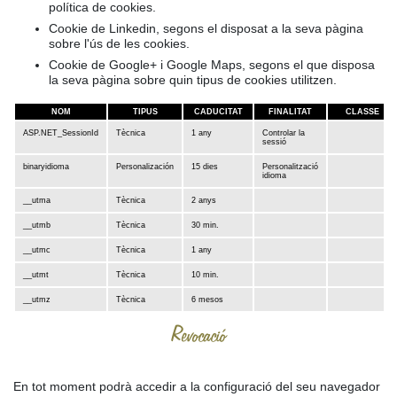
política de cookies.
Cookie de Linkedin, segons el disposat a la seva pàgina
sobre l'ús de les cookies.
Cookie de Google+ i Google Maps, segons el que disposa
la seva pàgina sobre quin tipus de cookies utilitzen.
NOM
TIPUS
CADUCITAT
FINALITAT
CLASSE
ASP.NET_SessionId
Tècnica
1 any
Controlar la
sessió
binaryidioma
Personalización
15 dies
Personalització
idioma
__utma
Tècnica
2 anys
__utmb
Tècnica
30 min.
__utmc
Tècnica
1 any
__utmt
Tècnica
10 min.
__utmz
Tècnica
6 mesos
Revocació
En tot moment podrà accedir a la configuració del seu navegador