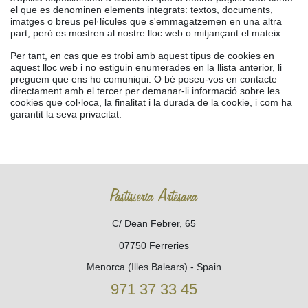
el que es denominen elements integrats: textos, documents,
imatges o breus pel·lícules que s'emmagatzemen en una altra
part, però es mostren al nostre lloc web o mitjançant el mateix.
Per tant, en cas que es trobi amb aquest tipus de cookies en
aquest lloc web i no estiguin enumerades en la llista anterior, li
preguem que ens ho comuniqui. O bé poseu-vos en contacte
directament amb el tercer per demanar-li informació sobre les
cookies que col·loca, la finalitat i la durada de la cookie, i com ha
garantit la seva privacitat.
Pastisseria Artesana
C/ Dean Febrer, 65
07750 Ferreries
Menorca (Illes Balears) - Spain
971 37 33 45