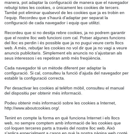
manera, pot adaptar la configuració de manera que el navegador
rebutgi totes les cookies, o únicament les cookies de tercers.
També pot eliminar qualsevol de les cookies que ja es trobin en
l'equip. Recordeu que s'haurà d'adaptar per separat la
configuració de cada navegador i equip que utilitzi.
Recordeu que si no desitja rebre cookies, ja no podrem garantir
que el nostre lloc web funcioni com cal. Potser algunes funcions
del lloc es perdin i és possible que ja no pugui veure certs llocs
web. A més, rebutjar les cookies no vol dir que ja no vagi a veure
anuncis publicitaris. Simplement els anuncis no s'ajustaran als
seus interessos i es repetiran amb més freqüència.
Cada navegador té un mètode diferent per adaptar la
configuració. Si cal, consulteu la funció d'ajuda del navegador per
establir la configuració correcta.
Per desactivar les cookies al telèfon mòbil, consulteu el manual
del dispositiu per obtenir més informació.
Podeu obtenir més informació sobre les cookies a Internet,
http://www.aboutcookies.org/.
Tenint en compte la forma en què funciona Internet i els llocs
web, no sempre comptem amb informació de les cookies que
col·loquen terceres parts a través del nostre lloc web. Això
s'aplica especialment a casos en què la nostra pàgina web conté