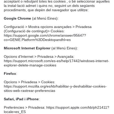
acceptant o rebutjant totes les cookies , o bé seleccionar aquelles
la instal·lació admet i quins no, seguint un dels següents
procediments, que depèn del navegador que utilitze:
Google Chrome
(al Menú Eines):
Configuració > Mostra opcions avançades > Privadesa
(Configuració de contingut)> Cookies:
https://support.google.com/chrome/answer/95647?
co=GENIE.Platform%3DDesktopandhl=es
Microsoft Internet Explorer
(al Menú Eines):
Opcions d'Internet > Privadesa > Avançada:
https://support.microsoft.com/es-es/help/17442/windows-internet-
explorer-delete-manage-cookies
Firefox
:
Opcions > Privadesa > Cookies:
https://support.mozilla.org/es/kb/habilitar-y-deshabilitar-cookies-
sitios-web-rastrear-preferencias
Safari, iPad i iPhone
:
Preferències > Privadesa: https://support.apple.com/kb/ph21411?
locale=es_ES